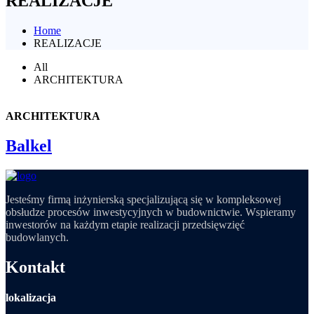
REALIZACJE
Home
REALIZACJE
All
ARCHITEKTURA
ARCHITEKTURA
Balkel
Jesteśmy firmą inżynierską specjalizującą się w kompleksowej
obsłudze procesów inwestycyjnych w budownictwie. Wspieramy
inwestorów na każdym etapie realizacji przedsięwzięć
budowlanych.
Kontakt
lokalizacja